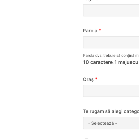
*
Parola
Parola dvs. trebuie să conțină mi
10 caractere
1 majuscu
,
*
Oraș
Te rugăm să alegi categor
- Selectează -