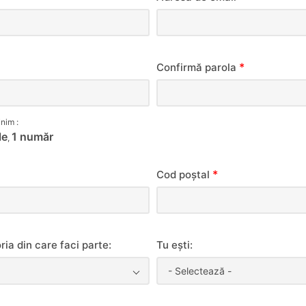
*
Confirmă parola
nim :
le
1 număr
,
*
Cod poștal
ia din care faci parte:
Tu ești:
- Selectează -