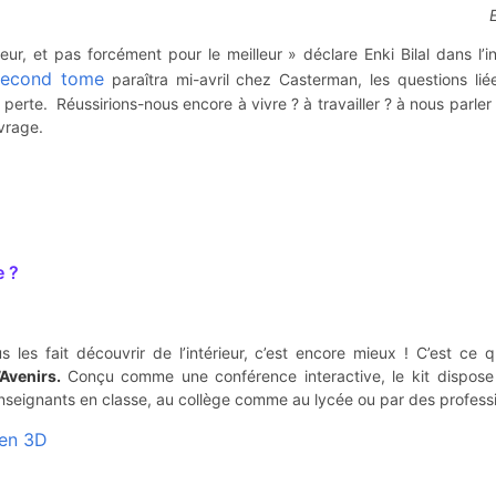
E
, et pas forcément pour le meilleur » déclare Enki Bilal dans l’inte
second tome
paraîtra mi-avril chez Casterman, les questions lié
r perte. Réussirions-nous encore à vivre ? à travailler ? à nous parl
vrage.
e ?
s les fait découvrir de l’intérieur, c’est encore mieux ! C’est ce 
Avenirs.
Conçu comme une conférence interactive, le kit dispose
les enseignants en classe, au collège comme au lycée ou par des profess
 en 3D