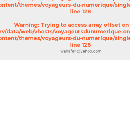
ontent/themes/voyageurs-du-numerique/single
line
128
Warning
: Trying to access array offset on 
srv/data/web/vhosts/voyageursdunumerique.or
ontent/themes/voyageurs-du-numerique/single
line
128
lwalrafen@yahoo.com