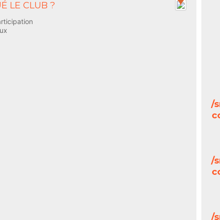
É LE CLUB ?
rticipation
ux
/
c
/
c
/