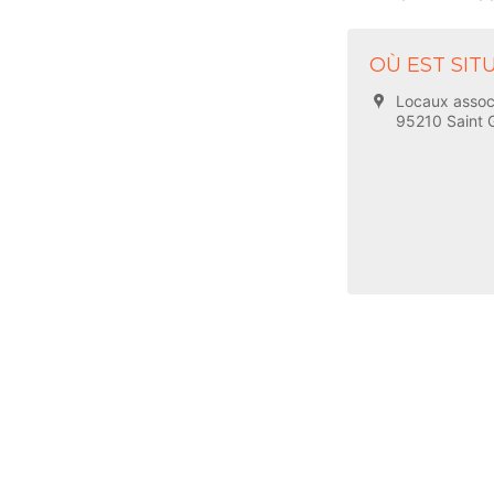
OÙ EST SITU
Locaux associ
95210 Saint G