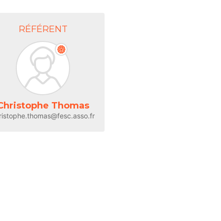
RÉFÉRENT
Christophe Thomas
ristophe.thomas@fesc.asso.fr