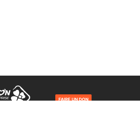
FAIRE UN DON
La charte des Voyageurs du
Numérique
d'entreprise FDJ
enaire du projet.
Le programme
Mentions légales