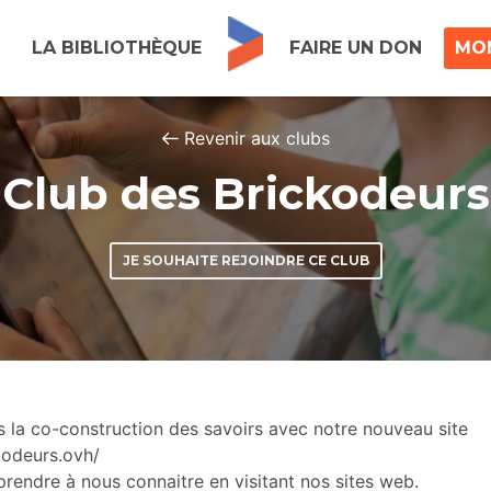
LA BIBLIOTHÈQUE
FAIRE UN DON
MO
Revenir aux clubs
Club des Brickodeurs
JE SOUHAITE REJOINDRE CE CLUB
s la co-construction des savoirs avec notre nouveau site
kodeurs.ovh/
endre à nous connaitre en visitant nos sites web.