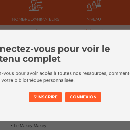
NOMBRE D'ANIMATEURS
NIVEAU
1/2
Débutant
nectez-vous pour voir le
OBJECTIFS
tenu complet
Découvrir le Makey-Makey
ez-vous pour avoir accès à toutes nos ressources, comment
 votre bibliothèque personnalisée.
S'INSCRIRE
CONNEXION
MATÉRIEL
• Le Makey Makey