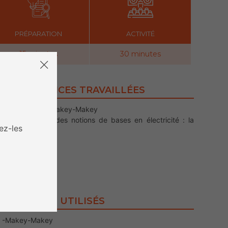
PRÉPARATION
ACTIVITÉ
15 minutes
30 minutes
COMPÉTENCES TRAVAILLÉES
• Découvrir le Makey-Makey
• Comprendre des notions de bases en électricité : la
ez-les
notion de circuit
• Motricité
• Autonomie
CONTENUS UTILISÉS
-Makey-Makey