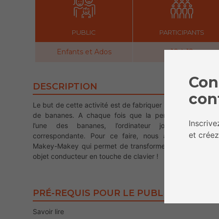
PUBLIC
PARTICIPANTS
Enfants et Ados
10 à 12
Con
DESCRIPTION
con
Le but de cette activité est de fabriquer un piano à partir
de bananes. A chaque fois que la personne touchera
Inscriv
l’une des bananes, l’ordinateur jouera la note
et créez
correspondante. Pour ce faire, nous allons utiliser le
Makey-Makey qui permet de transformer n’importe quel
objet conducteur en touche de clavier !
PRÉ-REQUIS POUR LE PUBLIC
Savoir lire