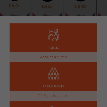
PUBLIC
Ados et Adultes
PARTICIPANTS
2 à 6 participant.e.s