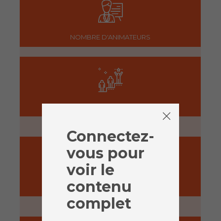
NOMBRE D'ANIMATEURS
NIVEAU
Débutant
Connectez-
vous pour
voir le
contenu
PRÉPARATION
complet
15 minutes