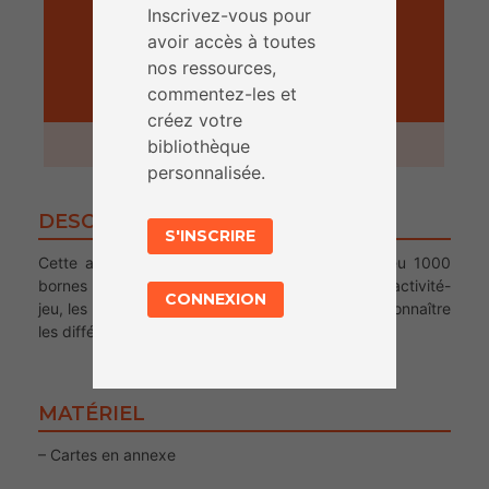
Inscrivez-vous pour
avoir accès à toutes
nos ressources,
commentez-les et
ACTIVITÉ
créez votre
45 minutes
bibliothèque
personnalisée.
DESCRIPTION
S'INSCRIRE
Cette activité est en bref une adaptation du jeu 1000
bornes au monde numérique. A l’issue de cette activité-
CONNEXION
jeu, les participants doivent être en capacité de connaître
les différents formats de publicités sur internet.
MATÉRIEL
– Cartes en annexe