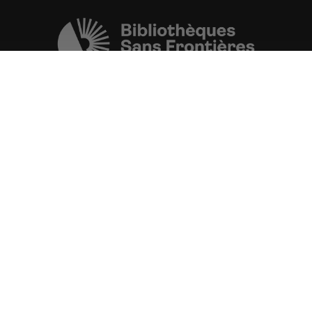
Une initiative de l'ONG
Bibliothèques Sans Frontières.
PLUS D'INFORMATIONS
La Fondation d'entreprise FDJ
est grand partenaire du projet.
VOIR TOUS LES PARTENAIRES