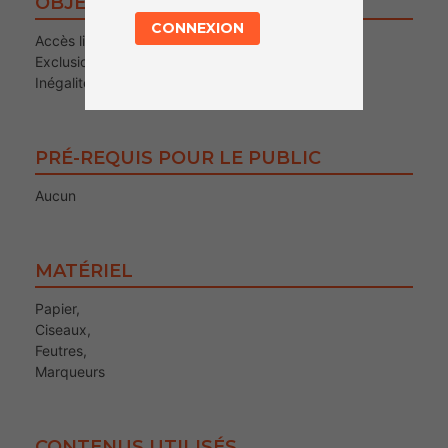
OBJECTIFS
CONNEXION
Accès libre à l’information
Exclusion numérique
Inégalités sociales
PRÉ-REQUIS POUR LE PUBLIC
Aucun
MATÉRIEL
Papier,
Ciseaux,
Feutres,
Marqueurs
CONTENUS UTILISÉS