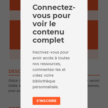
Connectez-
PRÉPARATION
vous pour
30 minutes
voir le
contenu
complet
ACTIVITÉ
Inscrivez-vous pour
45 minutes
avoir accès à toutes
nos ressources,
commentez-les et
DESCRIPTION
créez votre
Grâce à un rapide jeu de rôle, les participant.e.s seront
bibliothèque
initiés à l’inégalité qui existe en fonction des personnes,
personnalisée.
pour accéder à une information en ligne
S'INSCRIRE