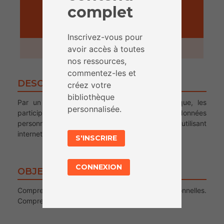
complet
ACTIVITÉ
Inscrivez-vous pour
1 heure
avoir accès à toutes
nos ressources,
commentez-les et
DESCRIPTION
créez votre
bibliothèque
Par un texte à trous et une frise chronologique, les
personnalisée.
participant.e.s sont invité.e.s à réfléchir aux données
personnelles qu’ielles laissent volontairement en utilisant
internet.
S'INSCRIRE
CONNEXION
OBJECTIFS
Comprendre ce que sont les données personnelles.
Comprendre ce que sont les traces numériques.