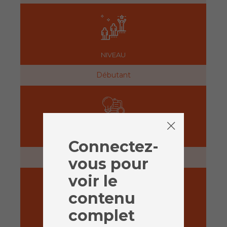
NIVEAU
Débutant
PRÉPARATION
Connectez-
30 minutes
vous pour
voir le
contenu
complet
ACTIVITÉ