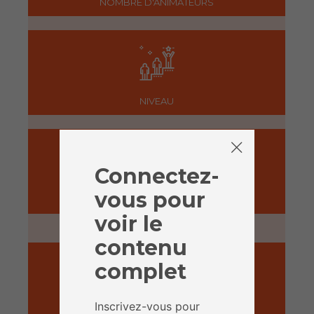
NOMBRE D'ANIMATEURS
NIVEAU
Connectez-
vous pour
PRÉPARATION
voir le
5 minutes
contenu
complet
Inscrivez-vous pour
ACTIVITÉ