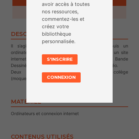
avoir accès à toutes
nos ressources,
5 minutes
commentez-les et
créez votre
bibliothèque
DESCRIPTION
personnalisée.
Il s’agit d’un jeu interactif, accessible depuis un
ordinateur, un smartphone ou une tablette, sur un site
internet. Il repose sur des illustrations type Bande
S'INSCRIRE
Dessinée, animées avec de petites séquences vidéo.
Deux thématiques : le harcèlement au collège
CONNEXION
(moqueries, violences…) et le cyberharcèlement.
MATÉRIEL
Ordinateurs et connexion internet
CONTENUS UTILISÉS