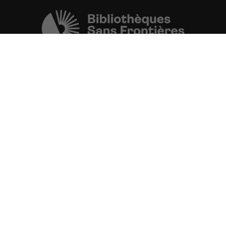
Une initiative de l'ONG
Bibliothèques Sans Frontières.
PLUS D'INFORMATIONS
La Fondation d'entreprise FDJ
est grand partenaire du projet.
VOIR TOUS LES PARTENAIRES