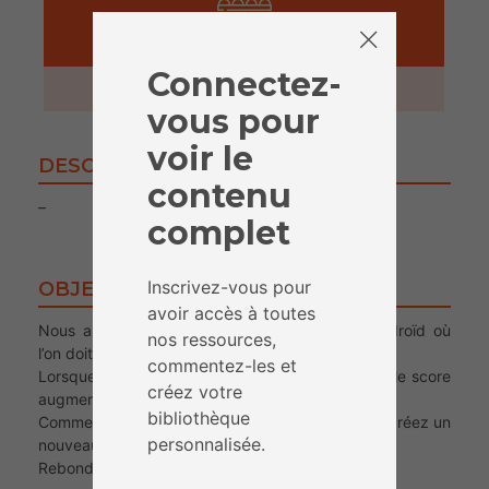
ACTIVITÉ
Connectez-
30 minutes
vous pour
voir le
DESCRIPTION
contenu
–
complet
Inscrivez-vous pour
OBJECTIFS
avoir accès à toutes
Nous allons ici réaliser une application pour Androïd où
nos ressources,
l’on doit détruire un ennemi avec une petite balle.
commentez-les et
Lorsque la balle touche l’ennemi, elle le détruit et le score
créez votre
augmente.
bibliothèque
Commencez par vous connecter à App Inventor, créez un
personnalisée.
nouveau projet, et appelez-le « Balle
Rebondissante ».