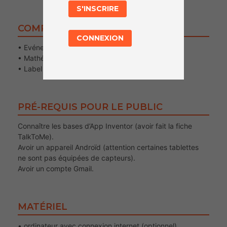
S'INSCRIRE
COMPÉTENCES TRAVAILLÉES
CONNEXION
• Evénement ; Variables
• Mathématiques
• Label ; Bouton ; Image Sprite
PRÉ-REQUIS POUR LE PUBLIC
Connaître les bases d’App Inventor (avoir fait la fiche
TalkToMe).
Avoir un appareil Androïd (attention certaines tablettes
ne sont pas équipées de capteurs).
Avoir un compte Gmail.
MATÉRIEL
• ordinateur avec connexion internet (optionnel)