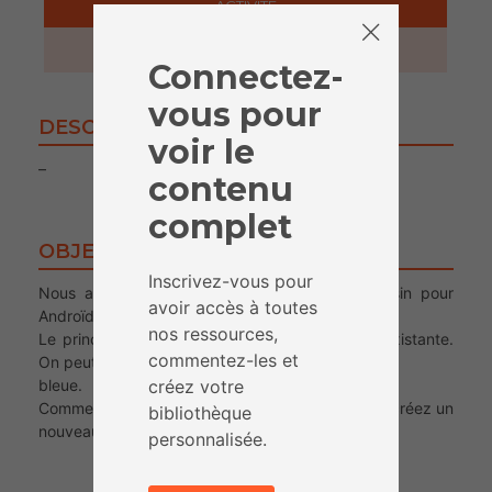
ACTIVITÉ
30 minutes
Connectez-
vous pour
DESCRIPTION
voir le
–
contenu
complet
OBJECTIFS
Inscrivez-vous pour
Nous allons ici réaliser une application de dessin pour
avoir accès à toutes
Androïd
nos ressources,
Le principe est de dessiner sur une image préexistante.
commentez-les et
On peut choisir parmi les couleurs rouge, verte et
créez votre
bleue.
Commencez par vous connecter à App Inventor, créez un
bibliothèque
nouveau projet, et appelez-le « Dessin ».
personnalisée.