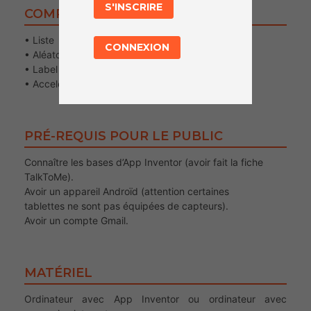
S'INSCRIRE
COMPÉTENCES TRAVAILLÉES
• Liste
CONNEXION
• Aléatoire
• Label
• AccelerometerSensor
PRÉ-REQUIS POUR LE PUBLIC
Connaître les bases d’App Inventor (avoir fait la fiche
TalkToMe).
Avoir un appareil Androïd (attention certaines
tablettes ne sont pas équipées de capteurs).
Avoir un compte Gmail.
MATÉRIEL
Ordinateur avec App Inventor ou ordinateur avec