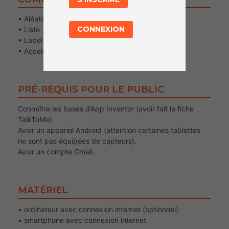
• Aléatoire
CONNEXION
• Liste
• Label
• AccelerometerSensor
PRÉ-REQUIS POUR LE PUBLIC
Connaître les bases d’App Inventor (avoir fait la fiche
TalkToMe).
Avoir un appareil Androïd (attention certaines tablettes
ne sont pas équipées de capteurs).
Avoir un compte Gmail.
MATÉRIEL
• ordinateur avec connexion internet (optionnel)
• smartphone avec connexion internet