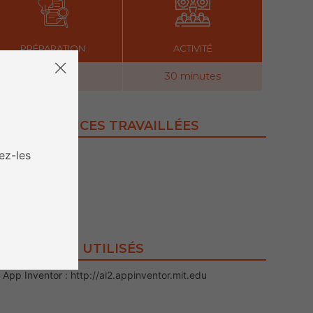
PRÉPARATION
ACTIVITÉ
1 heure
30 minutes
COMPÉTENCES TRAVAILLÉES
• Boucles
ez-les
• Aléatoires
• Variables
CONTENUS UTILISÉS
App Inventor : http://ai2.appinventor.mit.edu