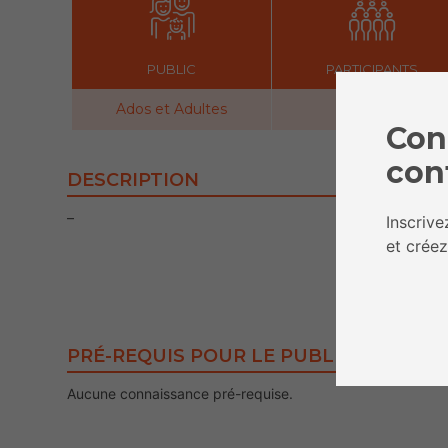
PUBLIC
PARTICIPANTS
Ados et Adultes
10 à 12
Con
con
DESCRIPTION
–
Inscriv
et créez
PRÉ-REQUIS POUR LE PUBLIC
Aucune connaissance pré-requise.