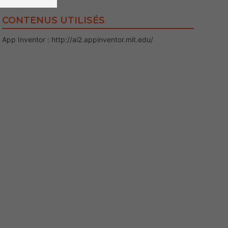
CONTENUS UTILISÉS
App Inventor : http://ai2.appinventor.mit.edu/