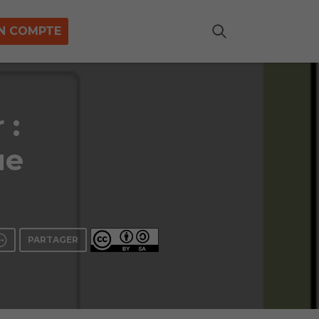
N COMPTE
 :
ue
PARTAGER