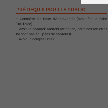
PRÉ-REQUIS POUR LE PUBLIC
– Connaître les base d’AppInventor (avoir fait la fiche
TalkToMe)
– Avoir un appareil Androïd (attention, certaines tablettes
ne sont pas équipées de capteurs)
– Avoir un compte Gmail