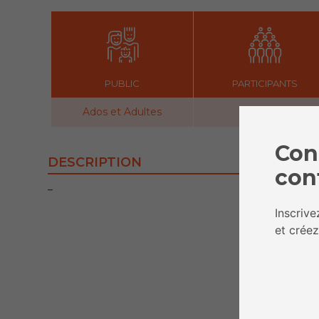
PUBLIC
PARTICIPANTS
Ados et Adultes
10 - 12
Con
DESCRIPTION
con
–
Inscriv
et créez