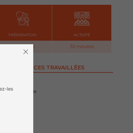
PRÉPARATION
ACTIVITÉ
30 minutes
30 minutes
COMPÉTENCES TRAVAILLÉES
– Variables
– TextBox
ez-les
– YandexTranslate