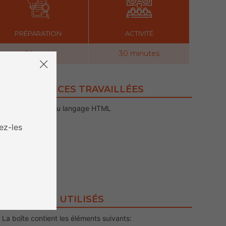
PRÉPARATION
ACTIVITÉ
1 heure
30 minutes
COMPÉTENCES TRAVAILLÉES
Apprentissage du langage HTML
Coopération
ez-les
CONTENUS UTILISÉS
La boîte contient les éléments suivants: