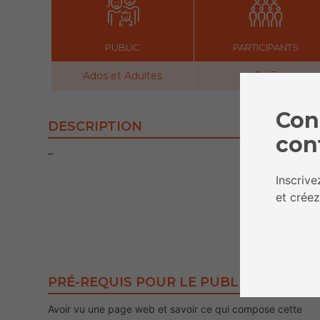
PUBLIC
PARTICIPANTS
Ados et Adultes
2 - 5
Con
DESCRIPTION
con
–
Inscriv
et créez
PRÉ-REQUIS POUR LE PUBLIC
Avoir vu une page web et savoir ce qui compose cette