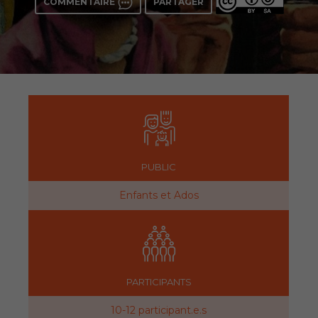
COMMENTAIRE
PARTAGER
PUBLIC
Enfants et Ados
PARTICIPANTS
10-12 participant.e.s