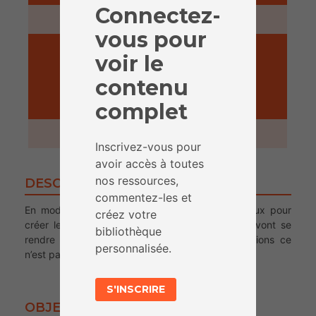
Connectez-
15 minutes
vous pour
voir le
contenu
complet
ACTIVITÉ
1 heure
Inscrivez-vous pour
avoir accès à toutes
nos ressources,
DESCRIPTION
commentez-les et
En modifiant une information à partir de journaux pour
créez votre
créer leur propre fake news, les participant.e.s vont se
bibliothèque
rendre compte que créer des fausses informations ce
personnalisée.
n’est pas si difficile.
S'INSCRIRE
OBJECTIFS