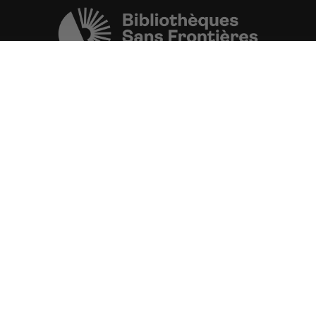
Une initiative de l'ONG
Bibliothèques Sans Frontières.
PLUS D'INFORMATIONS
La Fondation d'entreprise FDJ
est grand partenaire du projet.
VOIR TOUS LES PARTENAIRES