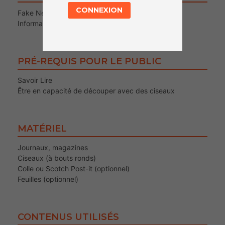
CONNEXION
Fake News
Information / Désinformation
PRÉ-REQUIS POUR LE PUBLIC
Savoir Lire
Être en capacité de découper avec des ciseaux
MATÉRIEL
Journaux, magazines
Ciseaux (à bouts ronds)
Colle ou Scotch Post-it (optionnel)
Feuilles (optionnel)
CONTENUS UTILISÉS