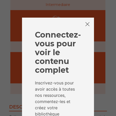
Intermediaire
Connectez-
PRÉPARATION
vous pour
30 minutes
voir le
contenu
complet
ACTIVITÉ
Inscrivez-vous pour
2 heures
avoir accès à toutes
nos ressources,
commentez-les et
DESCRIPTION
créez votre
bibliothèque