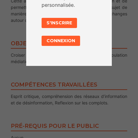
Cette activité consiste au visionnage d’une fiction et de
personnalisée.
permettre des liens avec l’EMI afin d’aborder le sujet de
manière ludique et de permettre un temps d’échanges
autour des enjeux de la manipulation médiatique.
S'INSCRIRE
CONNEXION
OBJECTIFS
Croiser les regards et les réflexions sur la manipulation
médiatique.
COMPÉTENCES TRAVAILLÉES
Esprit critique, compréhension des réseaux d’information
et de désinformation, Reflexion sur les complots.
PRÉ-REQUIS POUR LE PUBLIC
Aucun