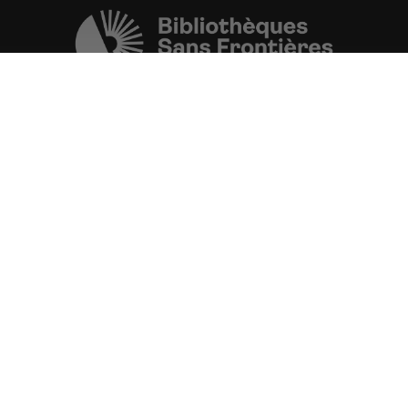
Une initiative de l'ONG
Bibliothèques Sans Frontières.
PLUS D'INFORMATIONS
La Fondation d'entreprise FDJ
est grand partenaire du projet.
VOIR TOUS LES PARTENAIRES