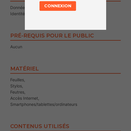
CONNEXION
Données personnelles
Identité numérique
PRÉ-REQUIS POUR LE PUBLIC
Aucun
MATÉRIEL
Feuilles,
Stylos,
Feutres,
Accès Internet,
Smartphones/tablettes/ordinateurs
CONTENUS UTILISÉS