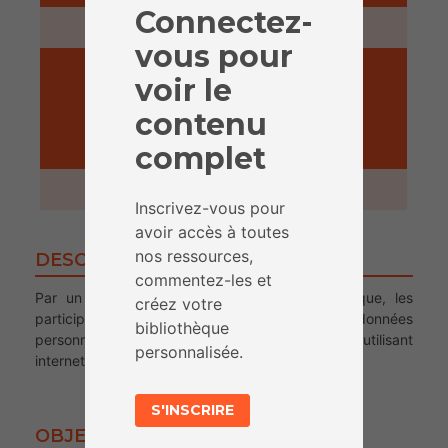
Connectez-
5 minutes
vous pour
voir le
contenu
complet
ACTIVITÉ
1 heure et 30 minutes
Inscrivez-vous pour
avoir accès à toutes
nos ressources,
DESCRIPTION
commentez-les et
Par un texte à trous et une frise chronologique, les
créez votre
participant.e.s sont invité.e.s à réfléchir aux données
bibliothèque
personnelles qu’ielles laissent volontairement en utilisant
personnalisée.
internet.
S'INSCRIRE
OBJECTIFS