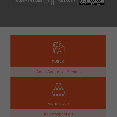
COMMENTAIRE
PARTAGER
PUBLIC
Ados, Adultes et Seniors
PARTICIPANTS
10 partcipant.e.s