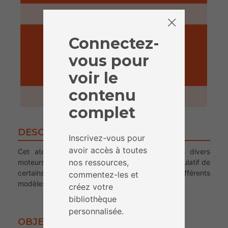
5 minutes
Connectez-
vous pour
voir le
ACTIVITÉ
contenu
1 heure
complet
DESCRIPTION
Inscrivez-vous pour
avoir accès à toutes
Cet atelier permet de se familiariser avec les divers
nos ressources,
moteurs de recherche, dresser un tableau récapitulatif de
certains (Bing, Google etc) en confrontant leurs différents
commentez-les et
modèles, leur fonctionnements etc…
créez votre
bibliothèque
personnalisée.
OBJECTIFS