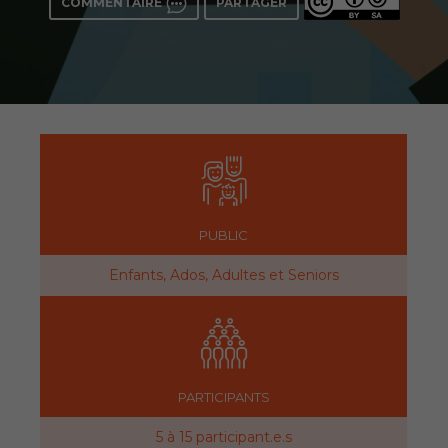
COMMENTAIRE
PARTAGER
PUBLIC
Enfants, Ados, Adultes et Seniors
PARTICIPANTS
5 à 15 participant.e.s