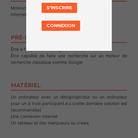
S'INSCRIRE
Moteurs de recherche
Internet
CONNEXION
PRÉ-REQUIS POUR LE PUBLIC
Être à l’aise avec la navigation sur le web
Être capable de faire une recherche sur un moteur de
recherche classique comme Google
MATÉRIEL
Un ordinateur avec un rétroprojecteur ou un ordinateur
pour un à trois participant.e.s (cette dernière solution est
recommandée)
Une connexion Internet
Un tableau et des marqueurs ou craies