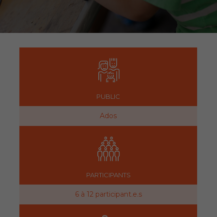
PUBLIC
Ados
PARTICIPANTS
6 à 12 participant.e.s