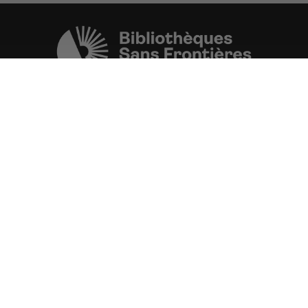
Une initiative de l'ONG
Bibliothèques Sans Frontières.
PLUS D'INFORMATIONS
La Fondation d'entreprise FDJ
est grand partenaire du projet.
VOIR TOUS LES PARTENAIRES