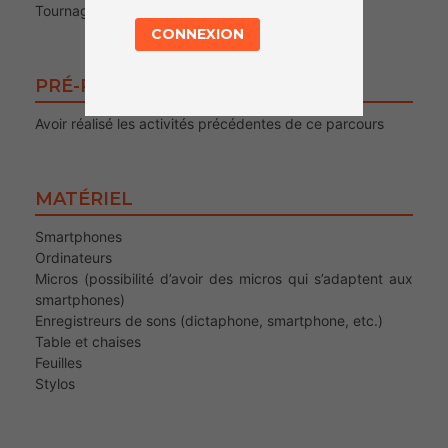
Tournage
CONNEXION
PRÉ-REQUIS POUR LE PUBLIC
Avoir réalisé les activités précédentes de ce parcours
MATÉRIEL
Smartphones
Ordinateurs
Micros (possibilité d’avoir des micros qui s’adaptent aux
smartphones)
Enregistreurs de sons (dictaphone, smartphone, etc.)
Table et chaises
Feuilles
Stylos