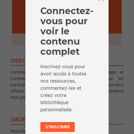
Connectez-
vous pour
ACTIVITÉ
voir le
contenu
2 heures
complet
DESCRIPTION
Inscrivez-vous pour
L’animateur.rice explique ce qu’est un reportage et
avoir accès à toutes
comment réaliser un reportage avant que les
nos ressources,
participant.e.s enregistrent leur propre reportage qui sera
commentez-les et
diffusé lors de l’émission. Cette activité est la troisième
créez votre
d’un parcours pédagogique.
bibliothèque
personnalisée.
OBJECTIFS
S'INSCRIRE
Reportage