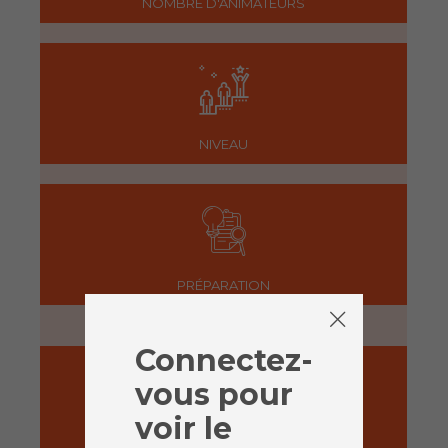
NOMBRE D'ANIMATEURS
NIVEAU
PRÉPARATION
5 minutes
Connectez-
vous pour
voir le
ACTIVITÉ