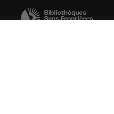
Une initiative de l'ONG
Bibliothèques Sans Frontières.
PLUS D'INFORMATIONS
La Fondation d'entreprise FDJ
est grand partenaire du projet.
VOIR TOUS LES PARTENAIRES