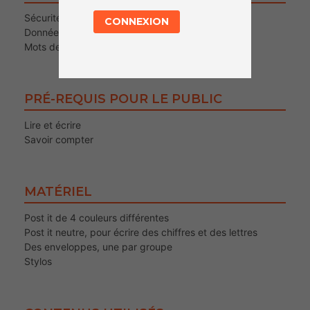
Sécurité numérique
CONNEXION
Données personnelles
Mots de passe
PRÉ-REQUIS POUR LE PUBLIC
Lire et écrire
Savoir compter
MATÉRIEL
Post it de 4 couleurs différentes
Post it neutre, pour écrire des chiffres et des lettres
Des enveloppes, une par groupe
Stylos