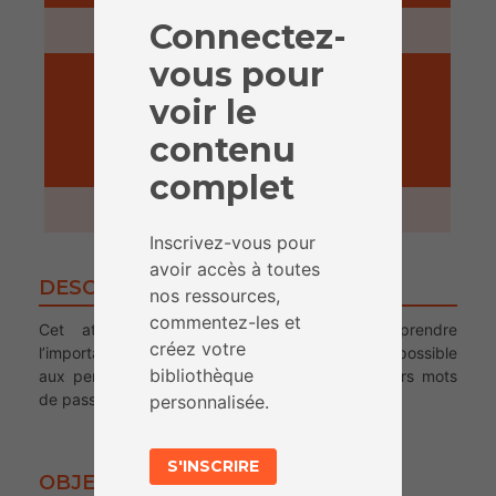
Connectez-
5 minutes
vous pour
voir le
contenu
ACTIVITÉ
complet
45 minutes
Inscrivez-vous pour
avoir accès à toutes
DESCRIPTION
nos ressources,
commentez-les et
Cet atelier permet aux enfants de comprendre
créez votre
l’importance d’un mot de passe fort, et qu’il est possible
bibliothèque
aux personnes mal intentionnées de deviner leurs mots
de passe !
personnalisée.
S'INSCRIRE
OBJECTIFS