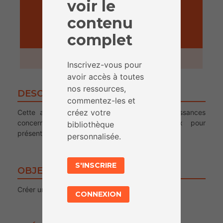
voir le
contenu
complet
ACTIVITÉ
1 heure et 30 minutes
Inscrivez-vous pour
avoir accès à toutes
nos ressources,
DESCRIPTION
commentez-les et
créez votre
Cette activité consiste à appliquer les connaissances
concernant l’utilisation des réseaux sociaux pour
bibliothèque
présenter un profil fictif.
personnalisée.
S'INSCRIRE
OBJECTIFS
Créer une page Facebook d’une femme oubliée
CONNEXION