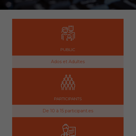
PUBLIC
Ados et Adultes
PARTICIPANTS
De 10 à 15 participant.es