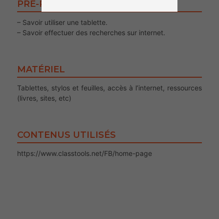
PRÉ-REQUIS POUR LE PUBLIC
– Savoir utiliser une tablette.
– Savoir effectuer des recherches sur internet.
MATÉRIEL
Tablettes, stylos et feuilles, accès à l’internet, ressources
(livres, sites, etc)
CONTENUS UTILISÉS
https://www.classtools.net/FB/home-page