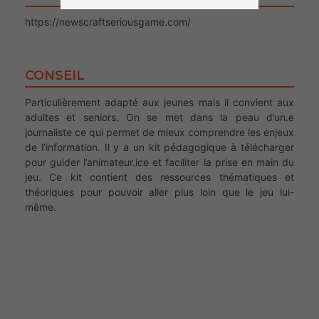
https://newscraftseriousgame.com/
CONSEIL
Particulièrement adapté aux jeunes mais il convient aux
adultes et seniors. On se met dans la peau d’un.e
journaliste ce qui permet de mieux comprendre les enjeux
de l’information. Il y a un kit pédagogique à télécharger
pour guider l’animateur.ice et faciliter la prise en main du
jeu. Ce kit contient des ressources thématiques et
théoriques pour pouvoir aller plus loin que le jeu lui-
même.