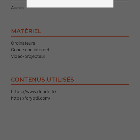
Aucun
MATÉRIEL
Ordinateurs
Connexion internet
Vidéo-projecteur
CONTENUS UTILISÉS
https://www.dcode.fr/
https://cryptii.com/