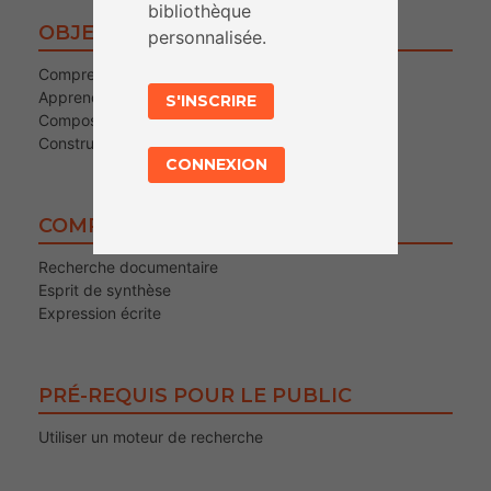
bibliothèque
OBJECTIFS
personnalisée.
Comprendre la fabrique de l’information
Apprendre à réaliser des recherches
S'INSCRIRE
Composer un sujet
Construire une narration
CONNEXION
COMPÉTENCES TRAVAILLÉES
Recherche documentaire
Esprit de synthèse
Expression écrite
PRÉ-REQUIS POUR LE PUBLIC
Utiliser un moteur de recherche