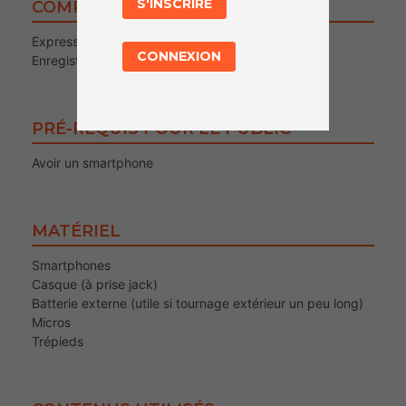
S'INSCRIRE
COMPÉTENCES TRAVAILLÉES
Expression orale
CONNEXION
Enregistrement d’une vidéo
PRÉ-REQUIS POUR LE PUBLIC
Avoir un smartphone
MATÉRIEL
Smartphones
Casque (à prise jack)
Batterie externe (utile si tournage extérieur un peu long)
Micros
Trépieds