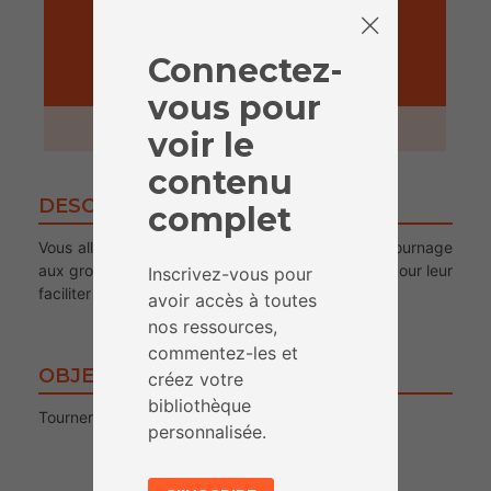
Connectez-
ACTIVITÉ
vous pour
2 heures
voir le
contenu
DESCRIPTION
complet
Vous allez présenter le matériel et les bases du tournage
aux groupes afin de leur donner quelques pistes pour leur
Inscrivez-vous pour
faciliter le tournage, qu’ils vont à présent réaliser.
avoir accès à toutes
nos ressources,
commentez-les et
OBJECTIFS
créez votre
bibliothèque
Tourner une vidéo avec un smartphone
personnalisée.