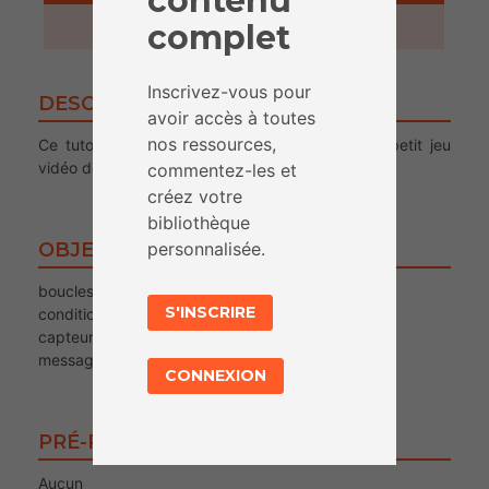
contenu
1 heure
complet
Inscrivez-vous pour
DESCRIPTION
avoir accès à toutes
nos ressources,
Ce tutoriel vous explique comment réaliser un petit jeu
vidéo de labyrinthe dans le logiciel Scratch.
commentez-les et
créez votre
bibliothèque
personnalisée.
OBJECTIFS
boucles
S'INSCRIRE
conditions
capteurs
messages
CONNEXION
PRÉ-REQUIS POUR LE PUBLIC
Aucun