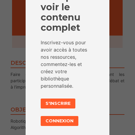
voir le
contenu
complet
ACTIVITÉ
30 minutes
Inscrivez-vous pour
avoir accès à toutes
nos ressources,
DESCRIPTION
commentez-les et
créez votre
Faire découvrir l’œuvre d’Asimov en initiant les
bibliothèque
participant.e.s à la prise de parole en public, au débat et
personnalisée.
à l’improvisation ainsi qu’à la robotique.
S'INSCRIRE
OBJECTIFS
CONNEXION
Robotique
Algorithme