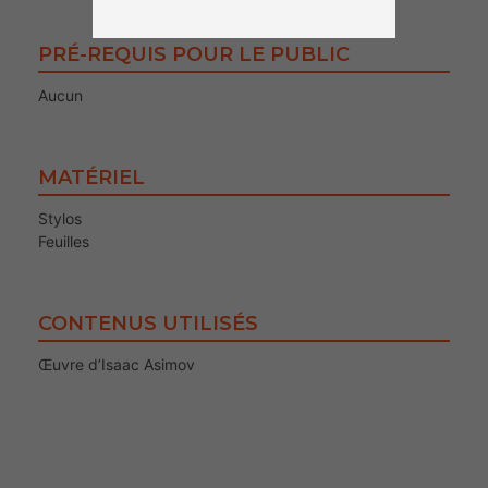
PRÉ-REQUIS POUR LE PUBLIC
Aucun
MATÉRIEL
Stylos
Feuilles
CONTENUS UTILISÉS
Œuvre d’Isaac Asimov