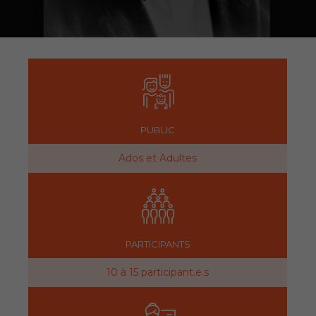
PUBLIC
Ados et Adultes
PARTICIPANTS
10 à 15 participant.e.s