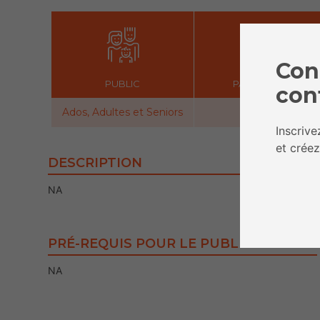
Con
PUBLIC
PARTICIPANTS
con
Ados, Adultes et Seniors
NA
Inscriv
et créez
DESCRIPTION
NA
PRÉ-REQUIS POUR LE PUBLIC
NA