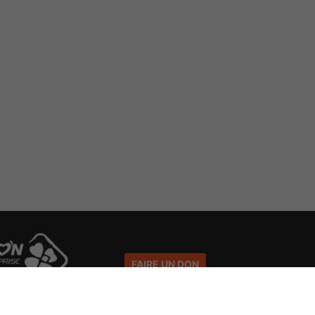
FAIRE UN DON
La charte des Voyageurs du
Numérique
d'entreprise FDJ