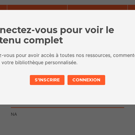
nectez-vous pour voir le
NOMBRE D'ANIMATEURS
NIVEAU
tenu complet
NA
ez-vous pour avoir accès à toutes nos ressources, comment
 votre bibliothèque personnalisée.
OBJECTIFS
S'INSCRIRE
CONNEXION
NA
MATÉRIEL
NA