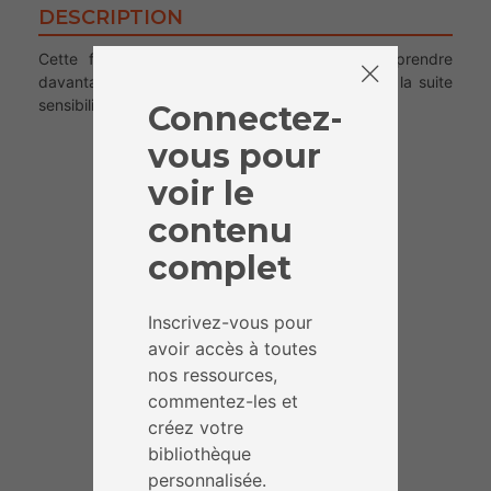
DESCRIPTION
Cette fiche permet à l’animateur.rice d’en apprendre
davantage sur les fake news et de pouvoir par la suite
sensibiliser son public à cette problématique.
Connectez-
vous pour
voir le
contenu
complet
Inscrivez-vous pour
avoir accès à toutes
nos ressources,
commentez-les et
créez votre
bibliothèque
personnalisée.