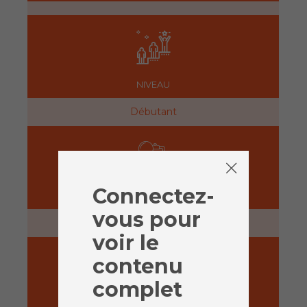
NIVEAU
Débutant
Connectez-
PRÉPARATION
vous pour
5 minutes
voir le
contenu
complet
ACTIVITÉ