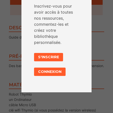
Inscrivez-vous pour
5 minutes
avoir accès à toutes
nos ressources,
commentez-les et
DESCRIPTION
créez votre
bibliothèque
Guide d’utilisation du robot Thymio
personnalisée.
PRÉ-REQUIS POUR LE PUBLIC
S'INSCRIRE
Des bases dans l’outil Scratch facilitera la compréhension.
CONNEXION
MATÉRIEL
Robot Thymio
un Ordinateur
câble Micro USB
clé wifi Thymio (si vous possédez la version wireless)