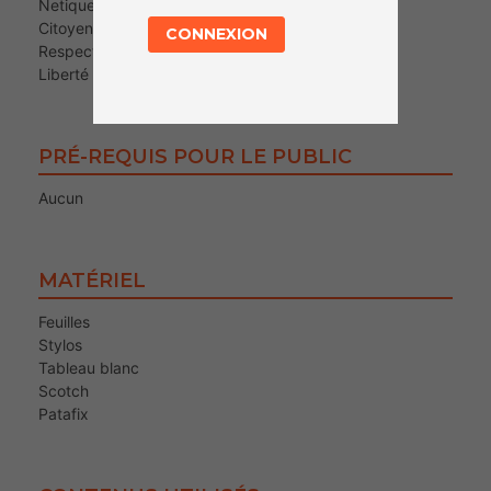
Netiquette
Citoyenneté numérique
CONNEXION
Respect en ligne
Liberté d’expression
PRÉ-REQUIS POUR LE PUBLIC
Aucun
MATÉRIEL
Feuilles
Stylos
Tableau blanc
Scotch
Patafix