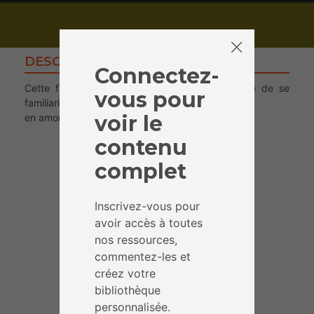
DESCRIPTION
Connectez-
Cette fiche permet à l’animateur.rice qui l’utilise de se
vous pour
familiariser avec un outil (protonmail)
voir le
en amont d’un atelier par exemple.
contenu
complet
Inscrivez-vous pour
avoir accès à toutes
nos ressources,
commentez-les et
créez votre
bibliothèque
personnalisée.