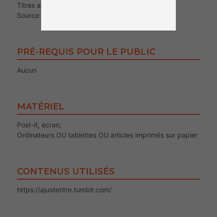
Titres accrocheurs
Source d’information
PRÉ-REQUIS POUR LE PUBLIC
Aucun
MATÉRIEL
Post-it, écran,
Ordinateurs OU tablettes OU articles imprimés sur papier
CONTENUS UTILISÉS
https://ajustetitre.tumblr.com/