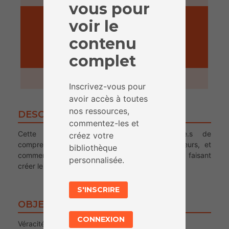
vous pour
voir le
contenu
complet
ACTIVITÉ
45 minutes
Inscrivez-vous pour
avoir accès à toutes
nos ressources,
DESCRIPTION
commentez-les et
Cette activité permettra aux participant.e.s de
créez votre
comprendre à quoi servent les titres accrocheurs, et
bibliothèque
comment ils sont fabriqués notamment en leur faisant
personnalisée.
créer leurs propres titres d’articles.
S'INSCRIRE
OBJECTIFS
CONNEXION
Véracité de l’information