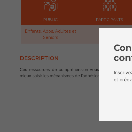
PUBLIC
PARTICIPANTS
Enfants, Ados, Adultes et
Seniors
Con
con
DESCRIPTION
Ces ressources de compréhension vous permettront de
Inscriv
mieux saisir les mécanismes de l’adhésion.
et créez