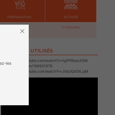
PRÉPARATION
ACTIVITÉ
5 minutes
5 minutes
CONTENUS UTILISÉS
https://www.youtube.com/watch?v=hgPPBaqcKSM
ez-les
https://vimeo.com/166931978
https://www.youtube.com/watch?v=JGsUQdGX_qM