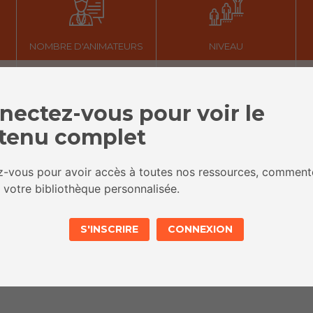
NOMBRE D'ANIMATEURS
NIVEAU
nectez-vous pour voir le
tenu complet
MATÉRIEL
Ressources en ligne : accessibles sur
ez-vous pour avoir accès à toutes nos ressources, comment
ordinateurs/tablettes/smartphones.
 votre bibliothèque personnalisée.
S'INSCRIRE
CONNEXION