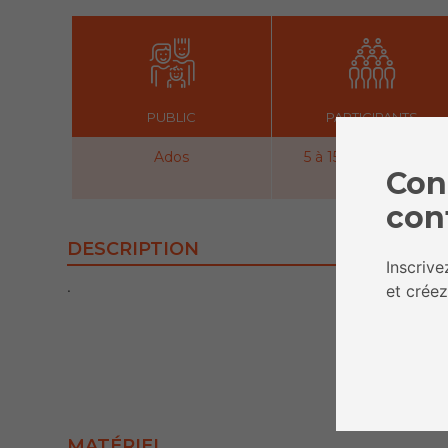
PUBLIC
PARTICIPANTS
Ados
5 à 15 participant.e.s
Con
con
DESCRIPTION
Inscriv
.
et créez
MATÉRIEL