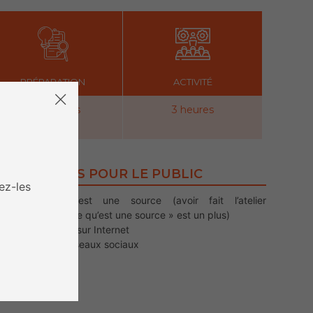
PRÉPARATION
ACTIVITÉ
45 minutes
3 heures
PRÉ-REQUIS POUR LE PUBLIC
ez-les
Savoir ce qu’est une source (avoir fait l’atelier
« Comprendre ce qu’est une source » est un plus)
Savoir naviguer sur Internet
Connaitre les réseaux sociaux