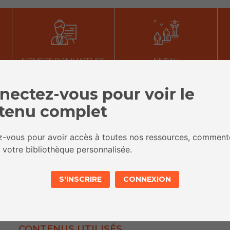
NOMBRE D'ANIMATEURS
NIVEAU
Moyen. Un animateur
Intermediaire
nectez-vous pour voir le
suffit.
tenu complet
OBJECTIFS
ez-vous pour avoir accès à toutes nos ressources, comment
Prendre conscience de la différence de traitement d’un
 votre bibliothèque personnalisée.
même événement
Prendre conscience que les médias influencent notre
S'INSCRIRE
CONNEXION
perception d’une information
Faire une revue de presse
CONTENUS UTILISÉS