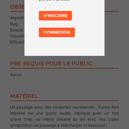
OBJECTIFS
S'INSCRIRE
Algorithme
Bug
Boucle
CONNEXION
Procédure
Efficacité en programmation
PRÉ-REQUIS POUR LE PUBLIC
Aucun
MATÉRIEL
Un paysage avec des obstacles représentés : il peut être
imprimé sur une grand feuille, fabriqué avec un très
grand drap, ou même dessiné au sol avec des craies
(proposition de paysage à télécharger ci dessous) !