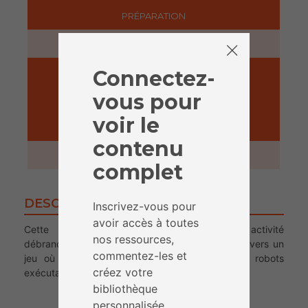
PRÉPARATION
15 minutes
Connectez-
vous pour
voir le
ACTIVITÉ
contenu
2 heures
complet
DESCRIPTION
Inscrivez-vous pour
avoir accès à toutes
Cette fiche d’activité vous présente une activité
nos ressources,
débranchée d’initiation à la programmation, à travers un
commentez-les et
jeu où les participant-es occupent le rôle de robots
créez votre
exécutant un programme.
bibliothèque
personnalisée.