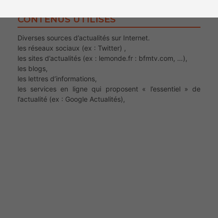
CONTENUS UTILISÉS
Diverses sources d’actualités sur Internet.
les réseaux sociaux (ex : Twitter) ,
les sites d’actualités (ex : lemonde.fr : bfmtv.com, …),
les blogs,
les lettres d’informations,
les services en ligne qui proposent « l’essentiel » de
l’actualité (ex : Google Actualités),