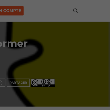
N COMPTE
former
PARTAGER