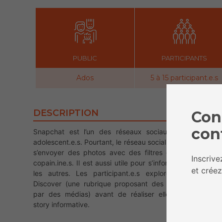
PUBLIC
PARTICIPANTS
Ados
5 à 15 participant.e.s
DESCRIPTION
Con
con
Snapchat est l’un des réseaux sociaux préférés des
adolescent.e.s. Pourtant, le réseau social ne sert pas qu’à
s’envoyer des photos avec des filtres de chiens entre
Inscriv
copain.ine.s. Il est aussi utile pour s’informer, et informer
et créez
les autres. Les participant.e.s exploreront Snapchat
Discover (une rubrique proposant des stories publiées
par des médias) avant de réaliser elleux-mêmes une
story informative.