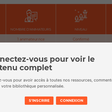
NOMBRE D'ANIMATEURS
NIVEAU
1 animateur.rice
Confirmé
OBJECTIFS
nectez-vous pour voir le
tenu complet
L’information en ligne
Réseau social
Snapchat
ez-vous pour avoir accès à toutes nos ressources, comment
Vérification de sources
 votre bibliothèque personnalisée.
S'INSCRIRE
CONNEXION