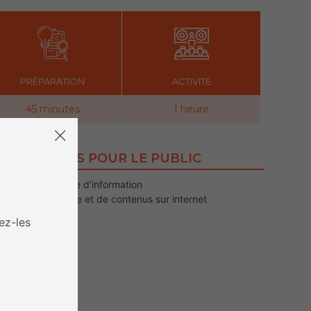
PRÉPARATION
ACTIVITÉ
45 minutes
1 heure
PRÉ-REQUIS POUR LE PUBLIC
Notion de source d’information
Notion de licence et de contenus sur internet
ez-les