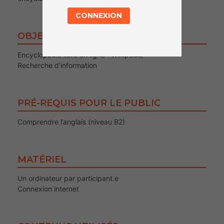
CONNEXION
OBJECTIFS
Encyclopédie libre en ligne : Wikipédia
Recherche d’information
PRÉ-REQUIS POUR LE PUBLIC
Comprendre l’anglais (niveau B2)
MATÉRIEL
Un ordinateur par participant.e
Connexion internet