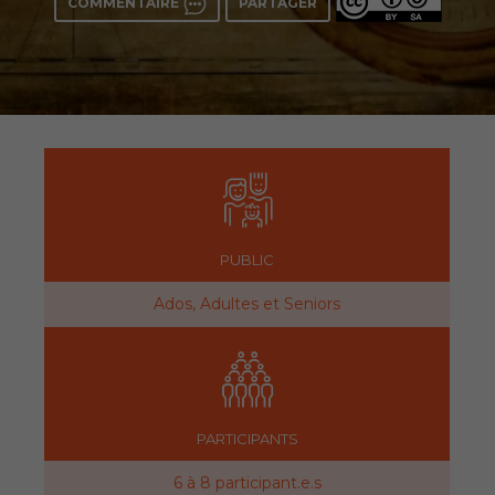
COMMENTAIRE
PARTAGER
PUBLIC
Ados, Adultes et Seniors
PARTICIPANTS
6 à 8 participant.e.s