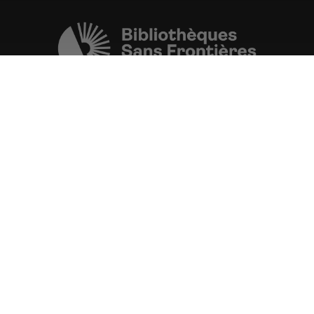
Une initiative de l'ONG
Bibliothèques Sans Frontières.
PLUS D'INFORMATIONS
La Fondation d'entreprise FDJ
est grand partenaire du projet.
VOIR TOUS LES PARTENAIRES