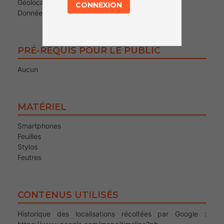
Géolocalisation
CONNEXION
Données personnelles
PRÉ-REQUIS POUR LE PUBLIC
Aucun
MATÉRIEL
Smartphones
Feuilles
Stylos
Feutres
CONTENUS UTILISÉS
Historique des localisations récoltées par Google :