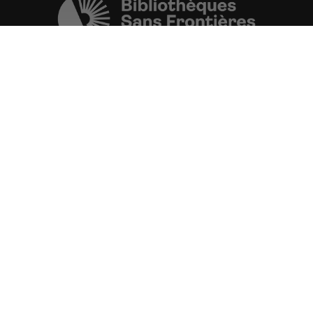
Une initiative de l'ONG
Bibliothèques Sans Frontières.
PLUS D'INFORMATIONS
La Fondation d'entreprise FDJ
est grand partenaire du projet.
VOIR TOUS LES PARTENAIRES
FAIRE UN DON