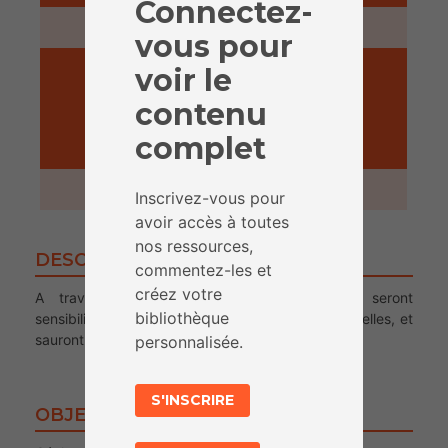
Connectez-
5 minutes
vous pour
voir le
contenu
complet
ACTIVITÉ
1 heure
Inscrivez-vous pour
avoir accès à toutes
nos ressources,
DESCRIPTION
commentez-les et
créez votre
A travers une enquête, les participant.e.s seront
bibliothèque
sensibilisés aux enjeux liés aux données personnelles, et
sauront comment les protéger.
personnalisée.
S'INSCRIRE
OBJECTIFS