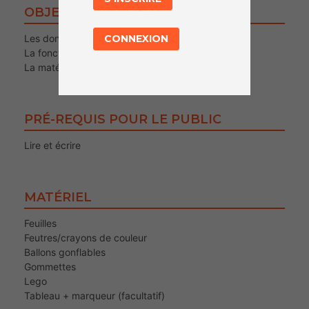
OBJECTIFS
Les données
CONNEXION
La fonction des données
La matérialisation des données
PRÉ-REQUIS POUR LE PUBLIC
Lire et écrire
MATÉRIEL
Feuilles
Feutres/crayons de couleur
Ballons gonflables
Gommettes
Lego
Tableau + marqueur (facultatif)