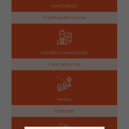
PARTICIPANTS
14 participant.e.s max
NOMBRE D'ANIMATEURS
1 animateur.rice
NIVEAU
Débutant