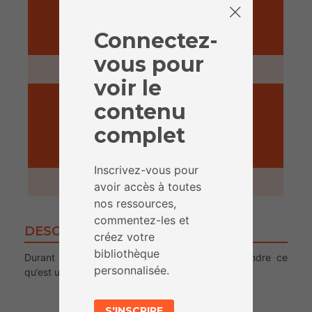
Connectez-
PRÉPARATION
vous pour
30 minutes
voir le
contenu
complet
ACTIVITÉ
Inscrivez-vous pour
1 heure
avoir accès à toutes
nos ressources,
commentez-les et
DESCRIPTION
créez votre
bibliothèque
Durant cette activité, les enfants vont comprendre ce
personnalisée.
qu’est une donnée et apprendre à les visualiser.
S'INSCRIRE