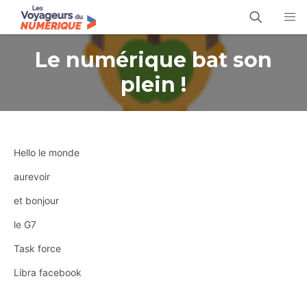
Le numérique bat son
plein !
Hello le monde
aurevoir
et bonjour
le G7
Task force
Libra facebook