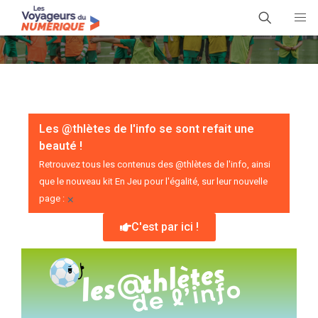
Les @thlètes de l'info se sont refait une
beauté !
Retrouvez tous les contenus des @thlètes de l'info, ainsi
que le nouveau kit En Jeu pour l'égalité, sur leur nouvelle
×
page :
C'est par ici !