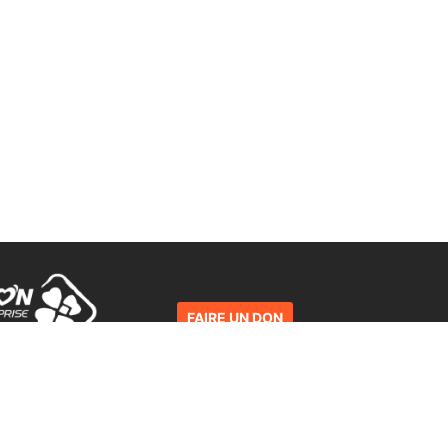
FAIRE UN DON
La charte des Voyageurs du
Numérique
d'entreprise FDJ
enaire du projet.
Le programme
Mentions légales