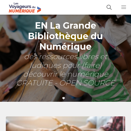
EN La Grande
Bibliothèque du
Numérique
des ressources libres et
ludiques pour (faire)
découvrir le numérique
GRATUITE - OPEN SOURCE